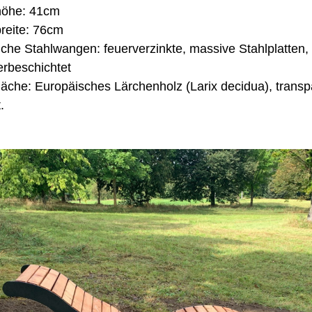
höhe: 41cm
breite: 76cm
liche Stahlwangen: feuerverzinkte, massive Stahlplatten,
erbeschichtet
fläche: Europäisches Lärchenholz (Larix decidua), transp
.